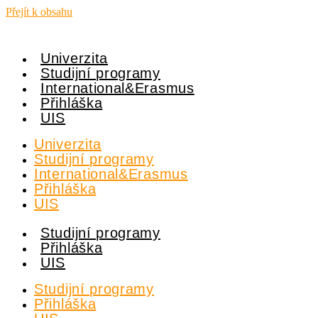
Přejít k obsahu
Univerzita
Studijní programy
International&Erasmus
Přihláška
UIS
Univerzita
Studijní programy
International&Erasmus
Přihláška
UIS
Studijní programy
Přihláška
UIS
Studijní programy
Přihláška