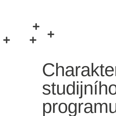
Charakter
studijníh
program