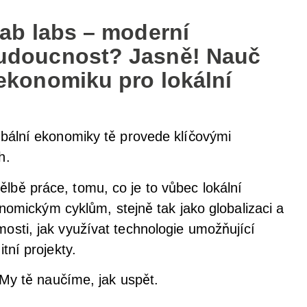
fab labs – moderní
budoucnost? Jasně! Nauč
 ekonomiku pro lokální
obální ekonomiky tě provede klíčovými
h.
lbě práce, tomu, co je to vůbec lokální
onomickým cyklům, stejně tak jako globalizaci a
sti, jak využívat technologie umožňující
tní projekty.
 My tě naučíme, jak uspět.