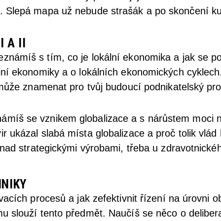
. Slepá mapa už nebude strašák a po skončení kur
 A II
námíš s tím, co je lokální ekonomika a jak se počí
ální ekonomiky a o lokálních ekonomických cyklech
o může znamenat pro tvůj budoucí podnikatelský pro
ámíš se vznikem globalizace a s nárůstem moci 
r ukázal slabá místa globalizace a proč tolik vlád
y nad strategickými výrobami, třeba u zdravotnické
HNIKY
ovacích procesů a jak zefektivnit řízení na úrovni 
u slouží tento předmět. Naučíš se něco o deliberaci