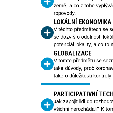
země, a co z toho vyplývá
ropovody.
LOKÁLNÍ EKONOMIKA I
V těchto předmětech se sez
se dozvíš o odolnosti lok
potenciál lokality, a co t
GLOBALIZACE
V tomto předmětu se sezn
také důvody, proč koronavi
také o důležitosti kontrol
PARTICIPATIVNÍ TEC
Jak zapojit lidi do rozhod
všichni nerozhádali? K tom