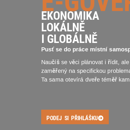
E-GOVE
EKONOMIKA
LOKÁLNĚ
I GLOBÁLNĚ
Pusť se do práce místní samosp
Naučíš se věci plánovat i řídit, al
zaměřený na specifickou problema
Ta sama otevírá dveře téměř kam
PODEJ SI PŘIHLÁŠKU