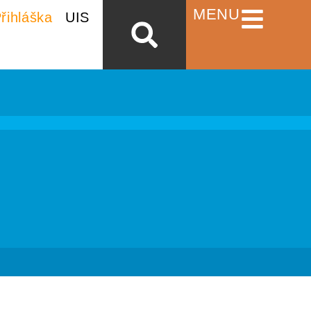
MENU
řihláška
UIS