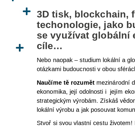
3D tisk, blockchain, 
techonologie, jako 
se využívat globální
cíle…
Nebo naopak – studium lokální a gl
otázkami budoucnosti v obou sférác
Naučíme tě rozumět
mezinárodní dě
ekonomika, její odolnosti i jejím ek
strategickým výrobám. Získáš vědomo
lokální výrobu a jak posouvat komuni
Stvoř si svou vlastní cestu životem!