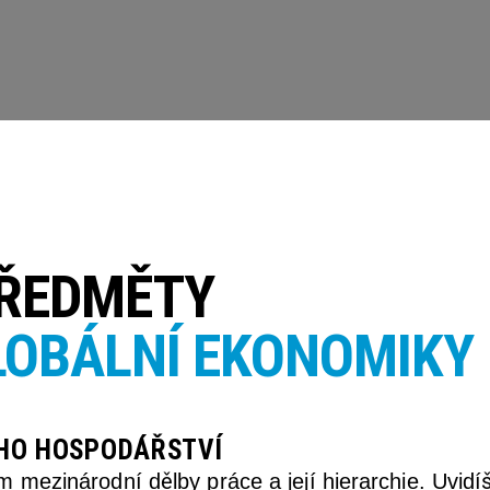
PŘEDMĚTY
LOBÁLNÍ EKONOMIKY
HO HOSPODÁŘSTVÍ
 mezinárodní dělby práce a její hierarchie. Uvidíš