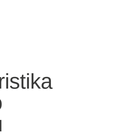
istika
o
u