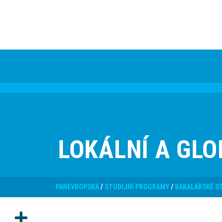
LOKÁLNÍ A GL
PANEVROPSKÁ
/
STUDIJNÍ PROGRAMY
/
BAKALÁŘSKÉ S