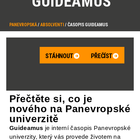
GUIDEAMUS
PANEVROPSKÁ
/
ABSOLVENTI
/
ČASOPIS GUIDEAMUS
STÁHNOUT
PŘEČÍST
Přečtěte si, co je
nového na Panevropské
univerzitě
Guideamus
je interní časopis Panevropské
univerzity, který vás provede životem na