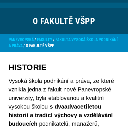
O FAKULTĚ VŠPP
PANEVROPSKÁ
/
FAKULTY
/
FAKULTA VYSOKÁ ŠKOLA PODNIKÁNÍ
A PRÁVA
/
O FAKULTĚ VŠPP
HISTORIE
Vysoká škola podnikání a práva, ze které
vznikla jedna z fakult nové Panevropské
univerzity, byla etablovanou a kvalitní
vysokou školou
s dvaadvacetiletou
historií a tradicí výchovy a vzdělávání
budoucích
podnikatelů, manažerů,