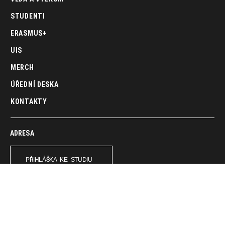
STUDENTI
ERASMUS+
UIS
MERCH
ÚŘEDNÍ DESKA
KONTAKTY
ADRESA
PŘIHLÁŠKA KE STUDIU
U vinných sklepů 1062/11, 190 00, Praha 9 – Vysočany
Michálkovická 1810/181, 710 00, Ostrava
T:
810 888 500
E:
info@peuni.cz