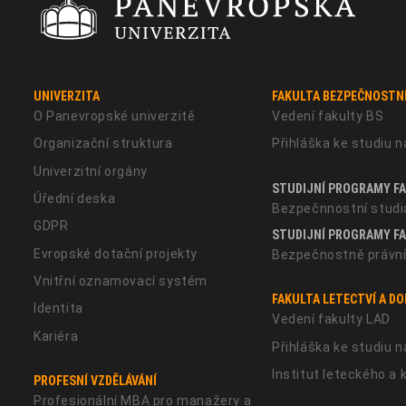
UNIVERZITA
FAKULTA BEZPEČNOSTNÍ
O Panevropské univerzitě
Vedení fakulty BS
Organizační struktura
Přihláška ke studiu n
Univerzitní orgány
STUDIJNÍ PROGRAMY FAK
Úřední deska
Bezpečnnostní studi
GDPR
STUDIJNÍ PROGRAMY FA
Evropské dotační projekty
Bezpečnostně právní
Vnitřní oznamovací systém
FAKULTA LETECTVÍ A D
Identita
Vedení fakulty LAD
Kariéra
Přihláška ke studiu n
Institut leteckého a
PROFESNÍ VZDĚLÁVÁNÍ
Profesionální MBA pro manažery a