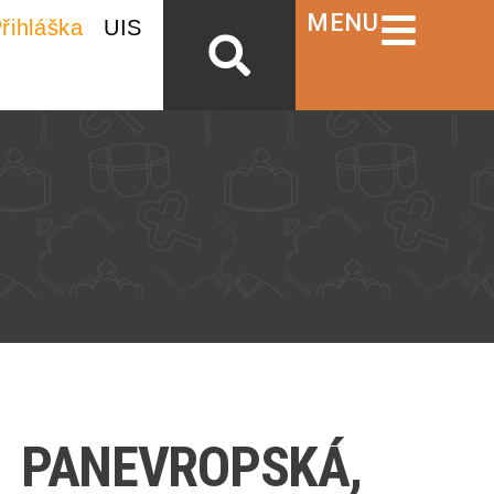
MENU
řihláška
UIS
PANEVROPSKÁ,