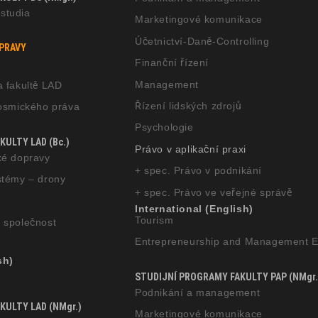
studia
Marketingové komunikace
Účetnictví-Daně-Controlling
OPRAVY
Finanční řízení
Management
a fakultě LAD
Řízení lidských zdrojů
kosmického práva
Psychologie
ULTY LAD (Bc.)
Právo v aplikační praxi
cké dopravy
+ spec. Právo v podnikání
ystémy – drony
+ spec. Právo ve veřejné správě
International (English)
Tourism
a společnost
Entrepreneurship and Management E
sh)
STUDIJNÍ PROGRAMY FAKULTY PAP (NMgr.
Podnikání a management
KULTY LAD (NMgr.)
Marketingové komunikace