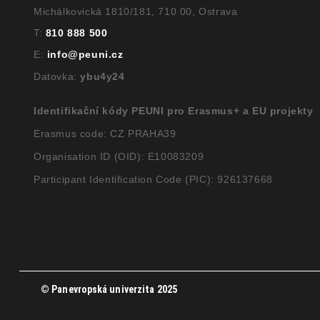
Michálkovická 1810/181, 710 00, Ostrava
T:
810 888 500
E:
info@peuni.cz
Datovka:
ybu4y24
Identifikační kódy PEUNI pro Erasmus+ a EU projekty
Erasmus code: CZ PRAHA39
Organisation ID (OID): E10083209
Participant Identification Code (PIC): 926137668
© Panevropská univerzita 2025