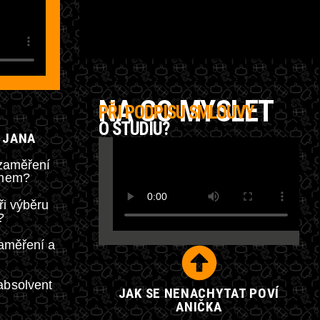
NA CO MYSLET
PŘI PODPISU SMLOUVY
O STUDIU?
Í JANA
 zaměření
amem?
ři výběru
?
zaměření a
absolvent
JAK SE NENACHYTAT POVÍ
ANIČKA