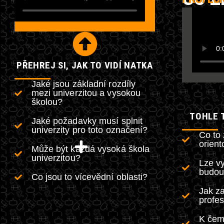
PŘEHREJ SI, JAK TO VIDÍ NATKA
Jaké jsou základní rozdíly
mezi univerzitou a vysokou
školou?
TOHLE T
Jaké požadavky musí splnit
univerzity pro toto označení?
Co to
orien
Může být každá vysoká škola
univerzitou?
Lze vy
budou
Co jsou to vícevědní oblasti?
Jak za
profes
K čem