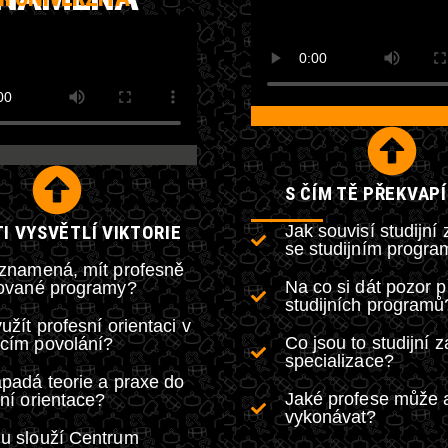
S ČÍM TĚ PŘEKVAP
Jak souvisí studijní
I VYSVĚTLÍ VIKTORIE
se studijním progr
 znamená, mít profesně
Na co si dát pozor p
tované programy?
studijních programů
užít profesní orientaci v
Co jsou to studijní 
cím povolání?
specializace?
padá teorie a praxe do
Jaké profese může 
ní orientace?
vykonávat?
u slouží Centrum