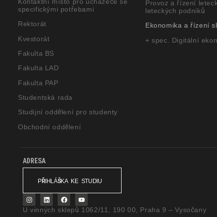
Kontaktní místo pro uchazeče se
Provoz a řízení let
specifickými potřebami
leteckých podniků
Rektorát
Ekonomika a řízení s
Kvestorát
+ spec. Digitální eko
Fakulta BS
Fakulta LAD
Fakulta PAP
Studentská rada
Studijní oddělení pro studenty
Obchodní oddělení
ADRESA
PŘIHLÁŠKA KE STUDIU
U vinných sklepů 1062/11, 190 00, Praha 9 – Vysočany