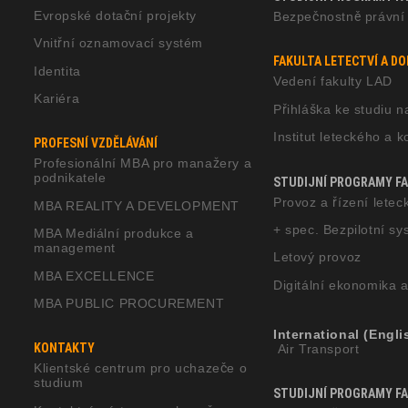
Evropské dotační projekty
Bezpečnostně právní 
Vnitřní oznamovací systém
FAKULTA LETECTVÍ A D
Identita
Vedení fakulty LAD
Kariéra
Přihláška ke studiu n
Institut leteckého a 
PROFESNÍ VZDĚLÁVÁNÍ
Profesionální MBA pro manažery a
podnikatele
STUDIJNÍ PROGRAMY FAK
Provoz a řízení lete
MBA REALITY A DEVELOPMENT
+ spec. Bezpilotní s
MBA Mediální produkce a
management
Letový provoz
MBA EXCELLENCE
Digitální ekonomika 
MBA PUBLIC PROCUREMENT
International (Engli
KONTAKTY
Air Transport
Klientské centrum pro uchazeče o
studium
STUDIJNÍ PROGRAMY FA