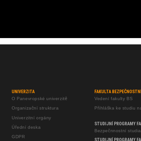
UNIVERZITA
FAKULTA BEZPEČNOSTNÍ
O Panevropské univerzitě
Vedení fakulty BS
Organizační struktura
Přihláška ke studiu n
Univerzitní orgány
STUDIJNÍ PROGRAMY FAK
Úřední deska
Bezpečnnostní studia
GDPR
STUDIJNÍ PROGRAMY FA