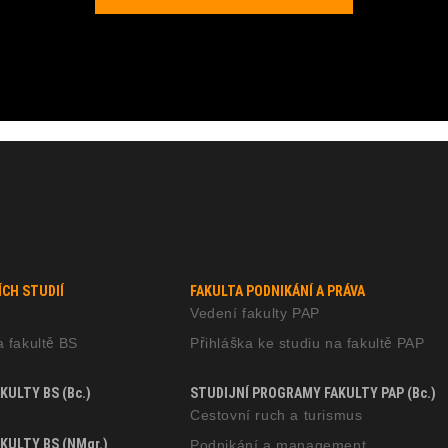
CH STUDIÍ
FAKULTA PODNIKÁNÍ A PRÁVA
Vedení fakulty PAP
a fakultě BS
Přihláška ke studiu na fakultě PAP
ULTY BS (Bc.)
STUDIJNÍ PROGRAMY FAKULTY PAP (Bc.)
Cestovní ruch a turismus
KULTY BS (NMgr.)
Podnikání a management