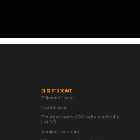
CHCI STUDOVAT
Přijímací řízení
Nostrifikace
Pro absolventy VOŠ nebo přechod z
jiné VŠ
Studium od února