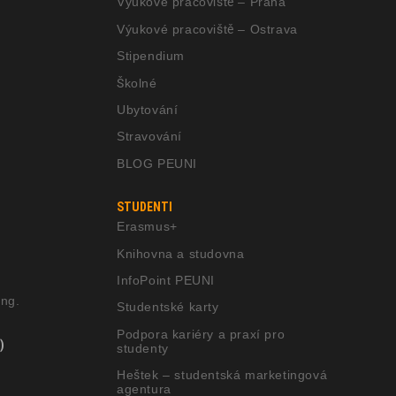
Výukové pracoviště – Praha
Výukové pracoviště – Ostrava
Stipendium
Školné
Ubytování
Stravování
BLOG PEUNI
STUDENTI
Erasmus+
Knihovna a studovna
InfoPoint PEUNI
ng.
Studentské karty
Podpora kariéry a praxí pro
)
studenty
Heštek – studentská marketingová
agentura