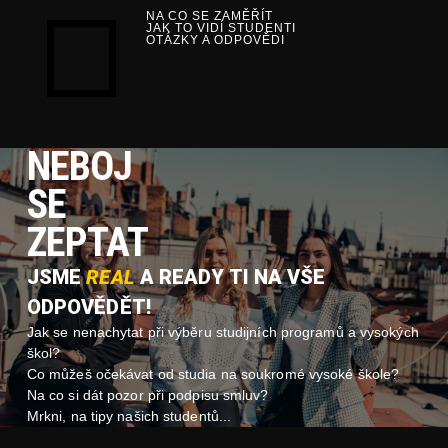
NA CO SE ZAMĚŘÍT
JAK TO VIDÍ STUDENTI
OTÁZKY A ODPOVĚDI
NEBOJ
SE
ZEPTAT
JSME
REAL
A READY TI NA VŠE
ODPOVĚDĚT!
Jak se nenachytat při výběru studijních programů a vysokých
škol?
Co můžeš očekávat od studia na soukromé vysoké škole?
Na co si dát pozor při podpisu smluv?
Mrkni, na tipy našich studentů...