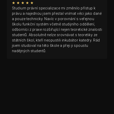
★
★
★
★
★
Studium právní specializace mi změnilo přístup k
právu a najednou jsem přestal vnímat věci jako dané
a pouze technicky. Navíc v porovnání s veřejnou
školu funkční systém včetně studijního oddělení,
odborníci z praxe rozšiřující nejen teoretické znalosti
studentů. Absolutně nelze srovnávat s teoretiky ze
státních škol, kteří neopustili inkubátor katedry. Rád
jsem studoval na této škole a přeji ji spoustu
nadějných studentů.
Lenka Blejchařová
Absolventka
★
★
★
★
★
Studium doporučuji, každý si zde najde to své.
Vyučující jsou velmi vstřícní a je na každém
jednotlivci, jestli chce studovat. Titul si zde za peníze
nekoupíte a tím, že si to platíte, je to motivační k